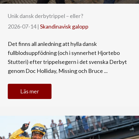
Unik dansk derbytrippel – eller?
2026-07-14
|
Skandinavisk galopp
Det finns all anledning att hylla dansk
fullblodsuppfödning (och i synnerhet Hjortebo
Stutteri) efter trippelsegern i det svenska Derbyt
genom Doc Holliday, Missing och Bruce ...
Läs mer