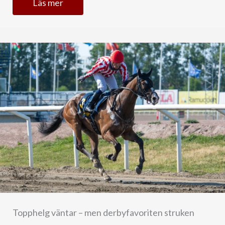
Läs mer
Topphelg väntar – men derbyfavoriten struken