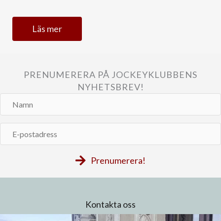
Läs mer
PRENUMERERA PÅ JOCKEYKLUBBENS
NYHETSBREV!
Namn
E-
postadress
Prenumerera!
Kontakta oss