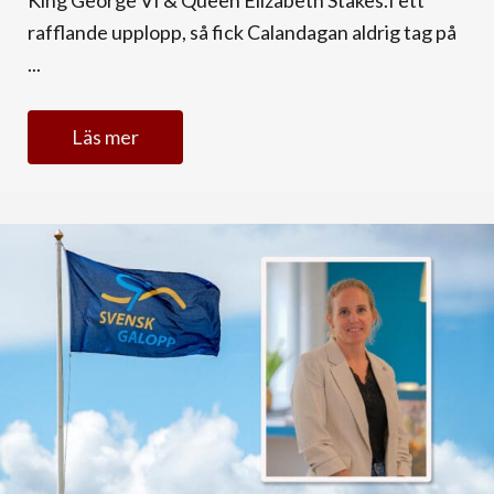
King George VI & Queen Elizabeth Stakes.I ett
rafflande upplopp, så fick Calandagan aldrig tag på
...
Läs mer