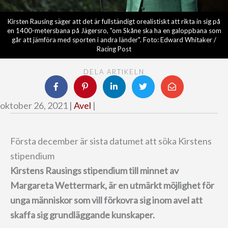
Kirsten Rausing säger att det är fullständigt orealistiskt att rikta in sig på
en 1400-metersbana på Jägersro, "om Skåne ska ha en galoppbana som
går att jämföra med sporten i andra länder". Foto: Edward Whitaker /
Racing Post
DELA ARTIKELN
oktober 26, 2021 |
Avel
|
Första december är sista datumet att söka Kirstens
stipendium
Kirstens Rausings stipendium till minnet av
Margareta Wettermark, är en utmärkt möjlighet för
unga människor som vill förkovra sig inom avel att
skaffa sig grundläggande kunskaper.