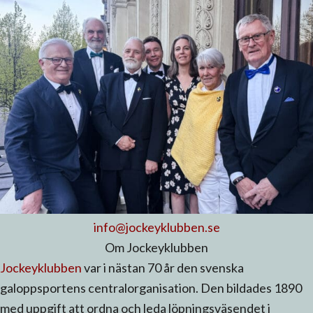
info@jockeyklubben.se
Om Jockeyklubben
Jockeyklubben
var i nästan 70 år den svenska
galoppsportens centralorganisation. Den bildades 1890
med uppgift att ordna och leda löpningsväsendet i