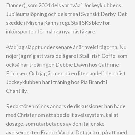
Dancer), som 2001 dels var tvåa i Jockeyklubbens
Jubileumslöpning och dels trea i Svenskt Derby. Det
skedde i Mischa Kahns regi. Stall SKS blev för
inkörsporten för många nya hästägare.
-Vad jag släppt under senare år är avelsfrågorna. Nu
nöjer jag mig att vara delägare i Stall Irish Coffe, som
också har treåringen Debbie Dawn hos Cathrine
Erichsen. Och jag är med på en liten andel i den häst
Jockeyklubben har i träning hos Pia Brandt i
Chantilly.
Redaktören minns annars de diskussioner han hade
med Christer om ett speciellt avelssystem, kallat
dosage, som utarbetades av den italienske
avelsexperten Franco Varola. Det gick ut på att med