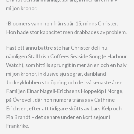
miljon kronor.
-Bloomers vann hon från spår 15, minns Christer.
Hon hade stor kapacitet men drabbades av problem.
Fast ett ännu bättre sto har Christer del i nu,
nämligen Stall Irish Coffees Seaside Song (e Harbour
Watch), som hittills sprungit in mer än en och en halv
miljon kronor, inklusive sju segrar, däribland
Jockeyklubben stolöpning och de två senaste åren
Familjen Einar Nagell-Erichsens Hoppelöp i Norge,
på Övrevoll, där hon numera tränas av Cathrine
Erichsen, efter att tidigare skötts av Lars Kelp och
Pia Brandt – det senare under en kort sejour i
Frankrike.