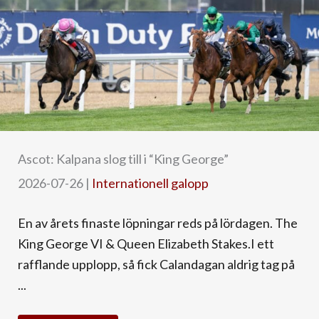
Ascot: Kalpana slog till i “King George”
2026-07-26
|
Internationell galopp
En av årets finaste löpningar reds på lördagen. The
King George VI & Queen Elizabeth Stakes.I ett
rafflande upplopp, så fick Calandagan aldrig tag på
...