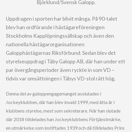
Björklund/Svensk Galopp.
Uppdragen i sporten har blivit många. På 90-talet
blev han ordförande i hästägareföreningen
Stockholms Kapplöpningssällskap och även den
nationella hästägarorganisationen
Galopphästägarnas Riksförbund. Sedan blev det
styrelseuppdrag i Täby Galopp AB, där han under ett
par övergångsperioder även ryckte in som VD –
tidvis var omsättningen i Täbys VD-stol rätt hög.
Denna del av galoppengagemanget avslutades i
Jockeyklubben, där han blev invald 1999, med åtta år i
klubbens styrelse, mest som sekreterare. När han slutade
där 2018 tilldelades han Jockeyklubbens Förtjänstmärke,
en utmärkelse som instiftades 1939 och då tilldelades Prins