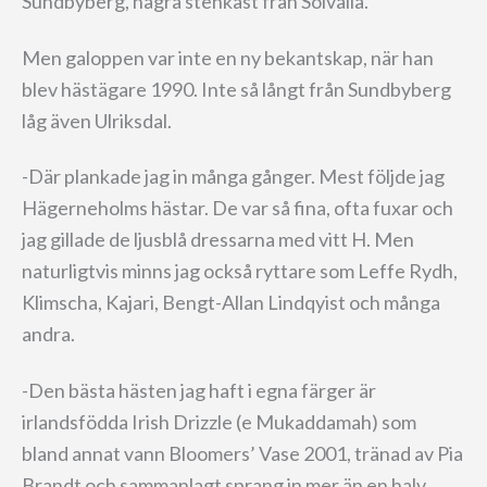
Sundbyberg, några stenkast från Solvalla.
Men galoppen var inte en ny bekantskap, när han
blev hästägare 1990. Inte så långt från Sundbyberg
låg även Ulriksdal.
-Där plankade jag in många gånger. Mest följde jag
Hägerneholms hästar. De var så fina, ofta fuxar och
jag gillade de ljusblå dressarna med vitt H. Men
naturligtvis minns jag också ryttare som Leffe Rydh,
Klimscha, Kajari, Bengt-Allan Lindqyist och många
andra.
-Den bästa hästen jag haft i egna färger är
irlandsfödda Irish Drizzle (e Mukaddamah) som
bland annat vann Bloomers’ Vase 2001, tränad av Pia
Brandt och sammanlagt sprang in mer än en halv