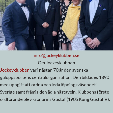
info@jockeyklubben.se
Om Jockeyklubben
Jockeyklubben
var i nästan 70 år den svenska
galoppsportens centralorganisation. Den bildades 1890
med uppgift att ordna och leda löpningsväsendet i
Sverige samt främja den ädla hästaveln. Klubbens förste
ordförande blev kronprins Gustaf (1905 Kung Gustaf V).