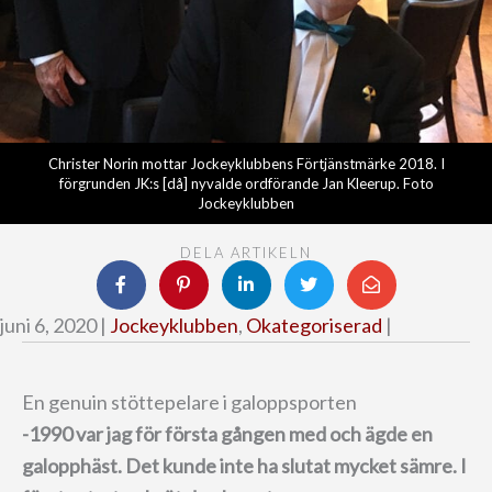
Christer Norin mottar Jockeyklubbens Förtjänstmärke 2018. I
förgrunden JK:s [då] nyvalde ordförande Jan Kleerup. Foto
Jockeyklubben
DELA ARTIKELN
juni 6, 2020 |
Jockeyklubben
,
Okategoriserad
|
En genuin stöttepelare i galoppsporten
-1990 var jag för första gången med och ägde en
galopphäst. Det kunde inte ha slutat mycket sämre. I