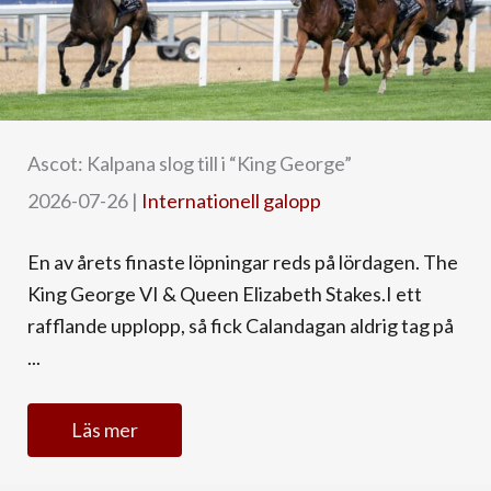
Ascot: Kalpana slog till i “King George”
2026-07-26
|
Internationell galopp
En av årets finaste löpningar reds på lördagen. The
King George VI & Queen Elizabeth Stakes.I ett
rafflande upplopp, så fick Calandagan aldrig tag på
...
Läs mer