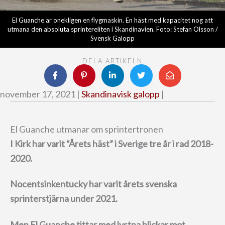
El Guanche är onekligen en flygmaskin. En häst med kapacitet nog att
utmana den absoluta sprintereliten i Skandinavien. Foto: Stefan Olsson /
Svensk Galopp
DELA ARTIKELN
november 17, 2021 |
Skandinavisk galopp
|
El Guanche utmanar om sprintertronen
I Kirk har varit “Årets häst” i Sverige tre år i rad 2018-
2020.
Nocentsinkentucky har varit årets svenska
sprinterstjärna under 2021.
Men El Guanche tittar med lystna blickar mot