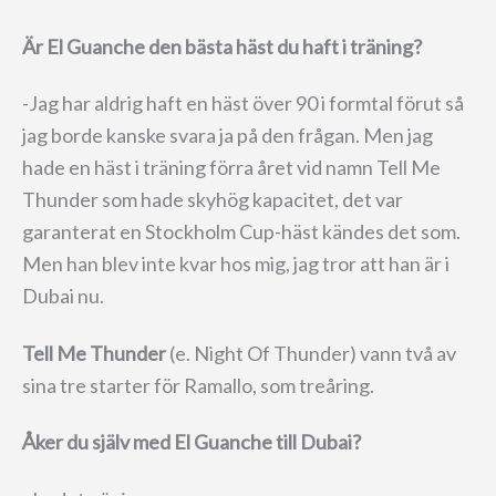
Är El Guanche den bästa häst du haft i träning?
-Jag har aldrig haft en häst över 90 i formtal förut så
jag borde kanske svara ja på den frågan. Men jag
hade en häst i träning förra året vid namn Tell Me
Thunder som hade skyhög kapacitet, det var
garanterat en Stockholm Cup-häst kändes det som.
Men han blev inte kvar hos mig, jag tror att han är i
Dubai nu.
Tell Me Thunder
(e. Night Of Thunder) vann två av
sina tre starter för Ramallo, som treåring.
Åker du själv med El Guanche till Dubai?