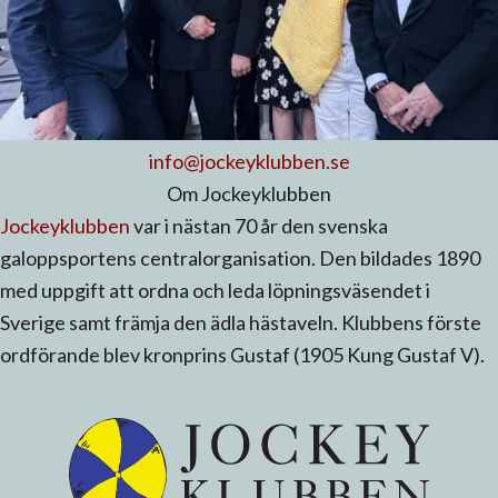
info@jockeyklubben.se
Om Jockeyklubben
Jockeyklubben
var i nästan 70 år den svenska
galoppsportens centralorganisation. Den bildades 1890
med uppgift att ordna och leda löpningsväsendet i
Sverige samt främja den ädla hästaveln. Klubbens förste
ordförande blev kronprins Gustaf (1905 Kung Gustaf V).