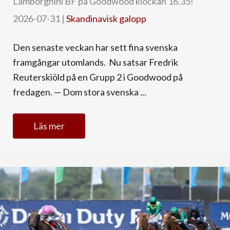
Lamborghini BF på Goodwood klockan 16.35!
2026-07-31
|
Skandinavisk galopp
Den senaste veckan har sett fina svenska
framgångar utomlands. Nu satsar Fredrik
Reuterskiöld på en Grupp 2 i Goodwood på
fredagen. — Dom stora svenska ...
Läs mer