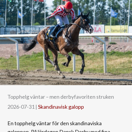
Topphelg väntar – men derbyfavoriten struken
2026-07-31
|
Skandinavisk galopp
En topphelg väntar för den skandinaviska
galoppen. På lördagen Dansk Derby med fina