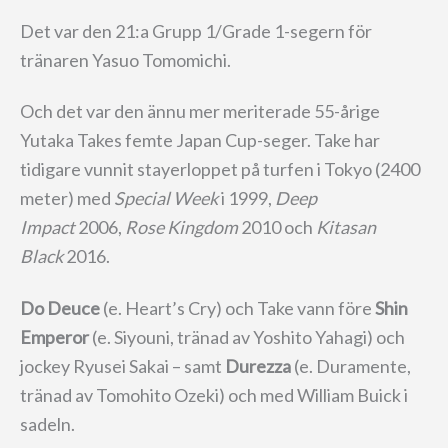
Det var den 21:a Grupp 1/Grade 1-segern för
tränaren Yasuo Tomomichi.
Och det var den ännu mer meriterade 55-årige
Yutaka Takes femte Japan Cup-seger. Take har
tidigare vunnit stayerloppet på turfen i Tokyo (2400
meter) med
Special Week
i 1999,
Deep
Impact
2006,
Rose Kingdom
2010 och
Kitasan
Black
2016.
Do Deuce
(e. Heart’s Cry) och Take vann före
Shin
Emperor
(e. Siyouni, tränad av Yoshito Yahagi) och
jockey Ryusei Sakai – samt
Durezza
(e. Duramente,
tränad av Tomohito Ozeki) och med William Buick i
sadeln.