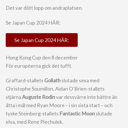
Det var dött lopp om andraplatsen.
Se Japan Cup 2024 HÄR:
Se Japan Cup 2024 HÄR:
Hong Kong Cup den 8 december
För européerna gick det tufft.
Graffard-stallets
Goliath
slutade sexa med
Christophe Soumillon, Aidan O’Brien-stallets
stjärna
Auguste Rodin
var dessvärre inte bättre än
åtta i mål med Ryan Moore – i sin sista start – och
tyske Steinberg-stallets
Fantastic Moon
slutade
elva, med Rene Piechulek.