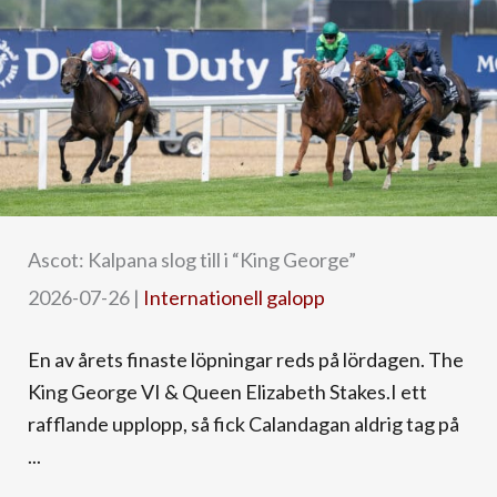
Ascot: Kalpana slog till i “King George”
2026-07-26
|
Internationell galopp
En av årets finaste löpningar reds på lördagen. The
King George VI & Queen Elizabeth Stakes.I ett
rafflande upplopp, så fick Calandagan aldrig tag på
...