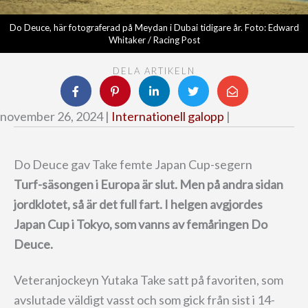
Do Deuce, här fotograferad på Meydan i Dubai tidigare år. Foto: Edward
Whitaker / Racing Post
DELA ARTIKELN
november 26, 2024 |
Internationell galopp
|
Do Deuce gav Take femte Japan Cup-segern
Turf-säsongen i Europa är slut.
Men på andra sidan
jordklotet, så är det full fart. I helgen avgjordes
Japan Cup i Tokyo, som vanns av femåringen Do
Deuce.
Veteranjockeyn Yutaka Take satt på favoriten, som
avslutade väldigt vasst och som gick från sist i 14-