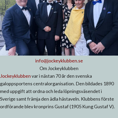
info@jockeyklubben.se
Om Jockeyklubben
Jockeyklubben
var i nästan 70 år den svenska
galoppsportens centralorganisation. Den bildades 1890
med uppgift att ordna och leda löpningsväsendet i
Sverige samt främja den ädla hästaveln. Klubbens förste
ordförande blev kronprins Gustaf (1905 Kung Gustaf V).