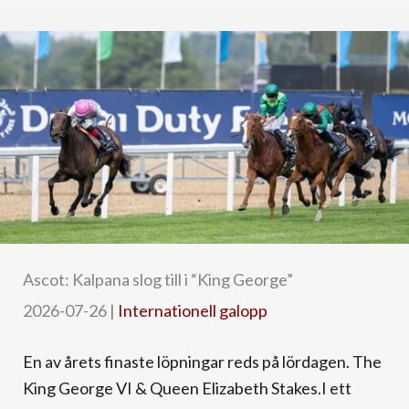
Ascot: Kalpana slog till i “King George”
2026-07-26
|
Internationell galopp
En av årets finaste löpningar reds på lördagen. The
King George VI & Queen Elizabeth Stakes.I ett