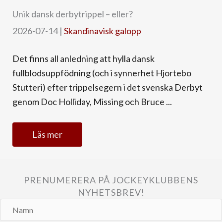
Unik dansk derbytrippel – eller?
2026-07-14
|
Skandinavisk galopp
Det finns all anledning att hylla dansk
fullblodsuppfödning (och i synnerhet Hjortebo
Stutteri) efter trippelsegern i det svenska Derbyt
genom Doc Holliday, Missing och Bruce ...
Läs mer
PRENUMERERA PÅ JOCKEYKLUBBENS
NYHETSBREV!
Namn