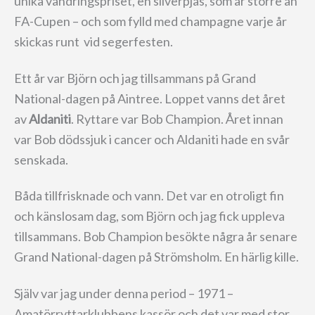
unika vandringspriset, en silverpjäs, som är större än
FA-Cupen – och som fylld med champagne varje år
skickas runt vid segerfesten.
Ett år var Björn och jag tillsammans på Grand
National-dagen på Aintree. Loppet vanns det året
av
Aldaniti
. Ryttare var Bob Champion. Året innan
var Bob dödssjuk i cancer och Aldaniti hade en svår
senskada.
Båda tillfrisknade och vann. Det var en otroligt fin
och känslosam dag, som Björn och jag fick uppleva
tillsammans. Bob Champion besökte några år senare
Grand National-dagen på Strömsholm. En härlig kille.
Själv var jag under denna period – 1971 –
Amatörryttarklubbens kassör och det var med stor