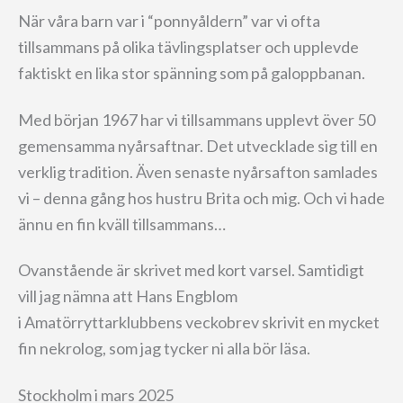
När våra barn var i “ponnyåldern” var vi ofta
tillsammans på olika tävlingsplatser och upplevde
faktiskt en lika stor spänning som på galoppbanan.
Med början 1967 har vi tillsammans upplevt över 50
gemensamma nyårsaftnar. Det utvecklade sig till en
verklig tradition. Även senaste nyårsafton samlades
vi – denna gång hos hustru Brita och mig. Och vi hade
ännu en fin kväll tillsammans…
Ovanstående är skrivet med kort varsel. Samtidigt
vill jag nämna att Hans Engblom
i Amatörryttarklubbens veckobrev skrivit en mycket
fin nekrolog, som jag tycker ni alla bör läsa.
Stockholm i mars 2025