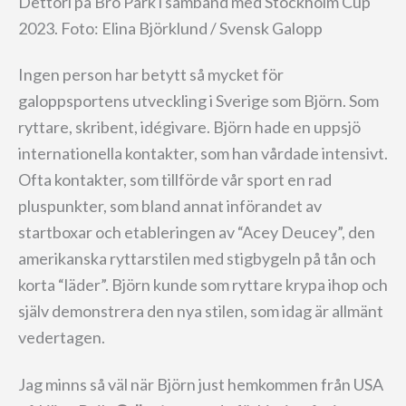
Dettori på Bro Park i samband med Stockholm Cup
2023. Foto: Elina Björklund / Svensk Galopp
Ingen person har betytt så mycket för
galoppsportens utveckling i Sverige som Björn. Som
ryttare, skribent, idégivare. Björn hade en uppsjö
internationella kontakter, som han vårdade intensivt.
Ofta kontakter, som tillförde vår sport en rad
pluspunkter, som bland annat införandet av
startboxar och etableringen av “Acey Deucey”, den
amerikanska ryttarstilen med stigbygeln på tån och
korta “läder”. Björn kunde som ryttare krypa ihop och
själv demonstrera den nya stilen, som idag är allmänt
vedertagen.
Jag minns så väl när Björn just hemkommen från USA