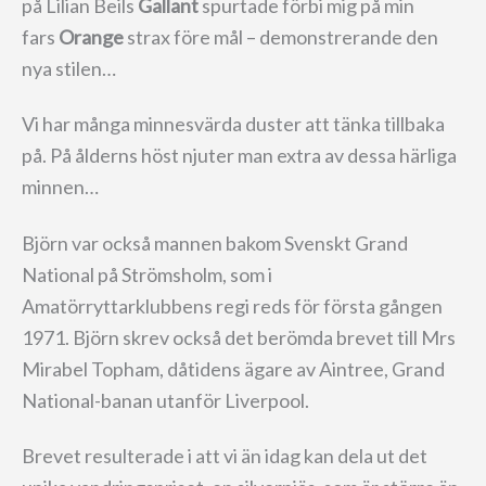
på Lilian Beils
Gallant
spurtade förbi mig på min
fars
Orange
strax före mål – demonstrerande den
nya stilen…
Vi har många minnesvärda duster att tänka tillbaka
på. På ålderns höst njuter man extra av dessa härliga
minnen…
Björn var också mannen bakom Svenskt Grand
National på Strömsholm, som i
Amatörryttarklubbens regi reds för första gången
1971. Björn skrev också det berömda brevet till Mrs
Mirabel Topham, dåtidens ägare av Aintree, Grand
National-banan utanför Liverpool.
Brevet resulterade i att vi än idag kan dela ut det