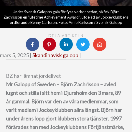
Under Svensk Galopps gala för fyra veckor sedan, så fick Björn
Zachrisson en "Lifetime Achievement Award", utdelad av Jockeyklubbens
ordförande Benny Carlsson. Foto: Amie Karlsson / Svensk Galopp
DELA ARTIKELN
mars 5, 2025 |
Skandinavisk galopp
|
BZ har lämnat jordelivet
Mr Galopp of Sweden – Björn Zachrisson – avled
lugnt och stilla i sitt hem i Djursholm den 3 mars, 89
år gammal. Björn var den av våra medlemmar, som
varit medlem i Jockeyklubben allra längst. Björn har
under årens lopp gjort klubben stora tjänster. 1997
förärades han med Jockeyklubbens Förtjänstmärke,