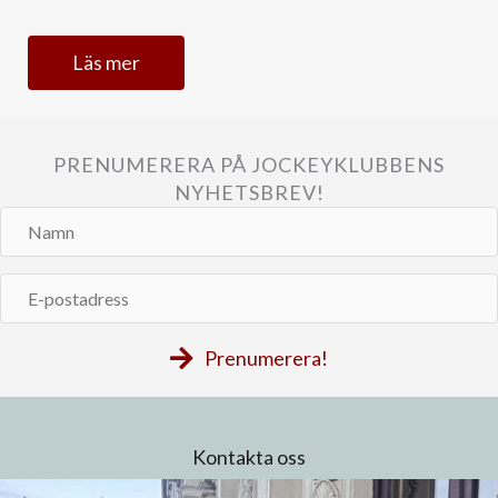
Läs mer
PRENUMERERA PÅ JOCKEYKLUBBENS
NYHETSBREV!
Namn
E-
postadress
Prenumerera!
Kontakta oss