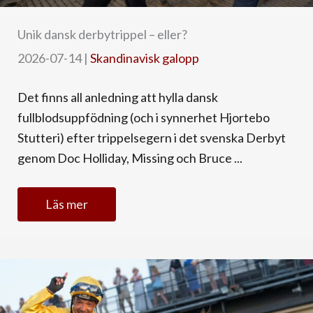
Unik dansk derbytrippel – eller?
2026-07-14
|
Skandinavisk galopp
Det finns all anledning att hylla dansk
fullblodsuppfödning (och i synnerhet Hjortebo
Stutteri) efter trippelsegern i det svenska Derbyt
genom Doc Holliday, Missing och Bruce ...
Läs mer