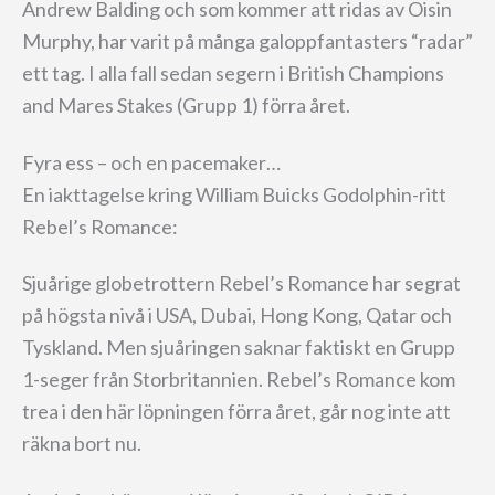
Andrew Balding och som kommer att ridas av Oisin
Murphy, har varit på många galoppfantasters “radar”
ett tag. I alla fall sedan segern i British Champions
and Mares Stakes (Grupp 1) förra året.
Fyra ess – och en pacemaker…
En iakttagelse kring William Buicks Godolphin-ritt
Rebel’s Romance:
Sjuårige globetrottern Rebel’s Romance har segrat
på högsta nivå i USA, Dubai, Hong Kong, Qatar och
Tyskland. Men sjuåringen saknar faktiskt en Grupp
1-seger från Storbritannien. Rebel’s Romance kom
trea i den här löpningen förra året, går nog inte att
räkna bort nu.