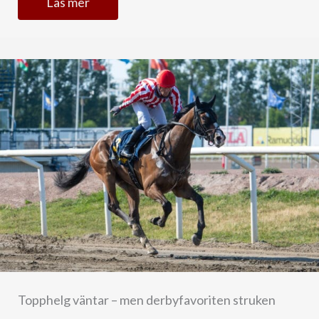
Läs mer
Topphelg väntar – men derbyfavoriten struken