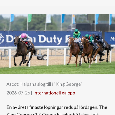
Ascot: Kalpana slog till i “King George”
2026-07-26
|
Internationell galopp
En av årets finaste löpningar reds på lördagen. The
King George VI & Queen Elizabeth Stakes.I ett