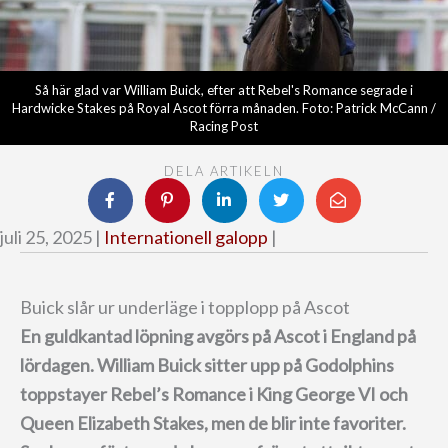
Så här glad var William Buick, efter att Rebel's Romance segrade i
Hardwicke Stakes på Royal Ascot förra månaden. Foto: Patrick McCann /
Racing Post
DELA ARTIKELN
juli 25, 2025 |
Internationell galopp
|
Buick slår ur underläge i topplopp på Ascot
En guldkantad löpning avgörs på Ascot i England på
lördagen.
William Buick sitter upp på Godolphins
toppstayer Rebel’s Romance i King George VI och
Queen Elizabeth Stakes, men de blir inte favoriter.