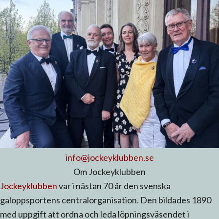
info@jockeyklubben.se
Om Jockeyklubben
Jockeyklubben
var i nästan 70 år den svenska
galoppsportens centralorganisation. Den bildades 1890
med uppgift att ordna och leda löpningsväsendet i