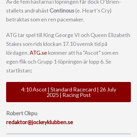
Av de fem hästarna i löpningen får dock O’Brien-
stallets andrahäst
Continous
(e. Heart’s Cry)
betraktas som en ren pacemaker.
ATG tar spel till King George VI och Queen Elizabeth
Stakes som rids klockan 17.10 svensk tid på
lördagen.
ATG.se
kommer att ha “Ascot” som en
egen flik och Grupp 1-löpningen är lopp 6. Se
startlistan
:
4:10 Ascot | Standard Racecard | 26 July
2025 | Racing Post
Robert Okpu
redaktor@jockeyklubben.se