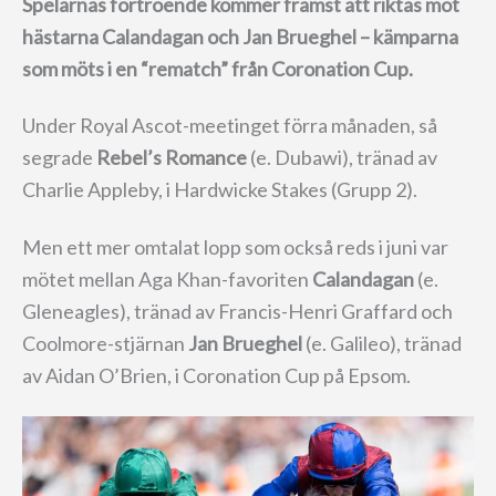
Spelarnas förtroende kommer främst att riktas mot
hästarna Calandagan och Jan Brueghel – kämparna
som möts i en “rematch” från Coronation Cup.
Under Royal Ascot-meetinget förra månaden, så
segrade
Rebel’s Romance
(e. Dubawi), tränad av
Charlie Appleby, i Hardwicke Stakes (Grupp 2).
Men ett mer omtalat lopp som också reds i juni var
mötet mellan Aga Khan-favoriten
Calandagan
(e.
Gleneagles), tränad av Francis-Henri Graffard och
Coolmore-stjärnan
Jan Brueghel
(e. Galileo), tränad
av Aidan O’Brien, i Coronation Cup på Epsom.