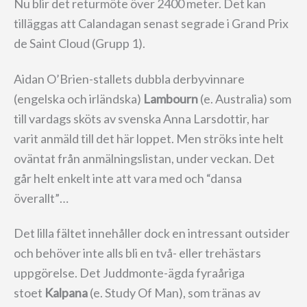
Nu blir det returmöte över 2400 meter. Det kan
tilläggas att Calandagan senast segrade i Grand Prix
de Saint Cloud (Grupp 1).
Aidan O’Brien-stallets dubbla derbyvinnare
(engelska och irländska)
Lambourn
(e. Australia) som
till vardags sköts av svenska Anna Larsdottir, har
varit anmäld till det här loppet. Men ströks inte helt
oväntat från anmälningslistan, under veckan. Det
går helt enkelt inte att vara med och “dansa
överallt”…
Det lilla fältet innehåller dock en intressant outsider
och behöver inte alls bli en två- eller trehästars
uppgörelse. Det Juddmonte-ägda fyraåriga
stoet
Kalpana
(e. Study Of Man), som tränas av