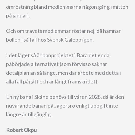
omröstning bland medlemmarna någon gång i mitten
på januari.
Och om travets medlemmar röstar nej, då hamnar
bollen i så fall hos Svensk Galopp igen.
I det läget så är banprojektet i Bara det enda
påbörjade alternativet (som förvisso saknar
detaljplan än så länge, men där arbete med detta i
alla fall pågått och är långt framskridet).
En ny bana i Skåne behövs till våren 2028, då är den
nuvarande banan på Jägersro enligt uppgift inte
längre är tillgänglig.
Robert Okpu