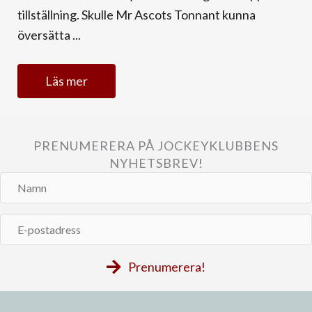
tillställning. Skulle Mr Ascots Tonnant kunna
översätta ...
Läs mer
PRENUMERERA PÅ JOCKEYKLUBBENS
NYHETSBREV!
Namn
E-
postadress
Prenumerera!