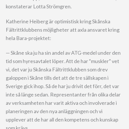
konstaterar Lotta Strömgren.
Katherine Heiberg är optimistisk kring Skånska
Fältrittklubbens möjligheter att axla ansvaret kring
hela Bara-projektet:
— Skåne ska ju ha sin andel av ATG-medel under den
tid som hyresavtalet löper. Att de har “muskler” vet
vi, det var ju Skånska Fältrittklubben som drev
galoppen i Skåne tills det att de tre sällskapen i
Sverige gick ihop. Så de har ju drivit det förr, det var
inte så länge sedan. Representanter från olika delar
av verksamheten har varit aktiva och involverade i
planeringen av den nya anläggningen och vi
upplever att de har all den kompetens och kunskap
som krävs.