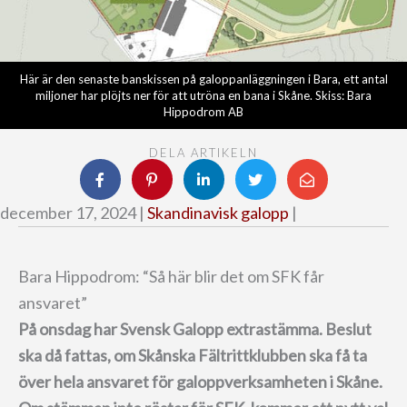
Här är den senaste banskissen på galoppanläggningen i Bara, ett antal
miljoner har plöjts ner för att utröna en bana i Skåne. Skiss: Bara
Hippodrom AB
DELA ARTIKELN
december 17, 2024 |
Skandinavisk galopp
|
Bara Hippodrom: “Så här blir det om SFK får
ansvaret”
På onsdag har Svensk Galopp extrastämma. Beslut
ska då fattas, om Skånska Fältrittklubben ska få ta
över hela ansvaret för galoppverksamheten i Skåne.