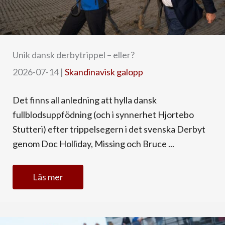
Unik dansk derbytrippel – eller?
2026-07-14
|
Skandinavisk galopp
Det finns all anledning att hylla dansk
fullblodsuppfödning (och i synnerhet Hjortebo
Stutteri) efter trippelsegern i det svenska Derbyt
genom Doc Holliday, Missing och Bruce ...
Läs mer