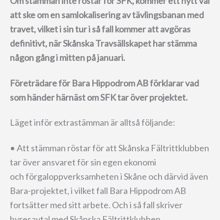
Om stämman inte röstar för SFK, kommer ett nytt val
att ske om en samlokalisering av tävlingsbanan med
travet, vilket i sin tur i så fall kommer att avgöras
definitivt, när Skånska Travsällskapet har stämma
någon gång i mitten på januari.
Företrädare för Bara Hippodrom AB förklarar vad
som händer härnäst om SFK tar över projektet.
Läget inför extrastämman är alltså följande:
• Att stämman röstar för att Skånska Fältrittklubben
tar över ansvaret för sin egen ekonomi
och
förgaloppverksamheten i Skåne och därvid även
Bara-projektet, i vilket fall Bara Hippodrom AB
fortsätter med sitt arbete. Och i så fall skriver
hyresavtal med Skånska Fältrittklubben.