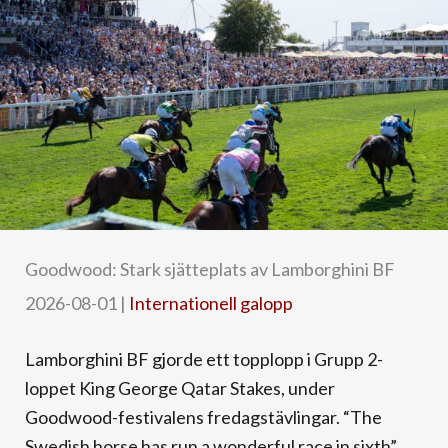
Goodwood: Stark sjätteplats av Lamborghini BF
2026-08-01
|
Internationell galopp
Lamborghini BF gjorde ett topplopp i Grupp 2-
loppet King George Qatar Stakes, under
Goodwood-festivalens fredagstävlingar. “The
Swedish horse has run a wonderful race in sixth”, ...