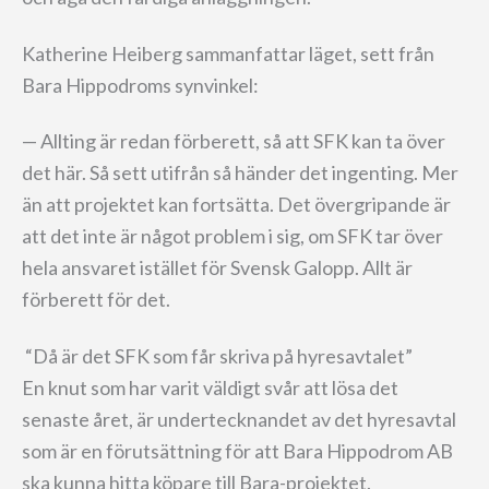
Katherine Heiberg sammanfattar läget, sett från
Bara Hippodroms synvinkel:
— Allting är redan förberett, så att SFK kan ta över
det här. Så sett utifrån så händer det ingenting. Mer
än att projektet kan fortsätta. Det övergripande är
att det inte är något problem i sig, om SFK tar över
hela ansvaret istället för Svensk Galopp. Allt är
förberett för det.
“Då är det SFK som får skriva på hyresavtalet”
En knut som har varit väldigt svår att lösa det
senaste året, är undertecknandet av det hyresavtal
som är en förutsättning för att Bara Hippodrom AB
ska kunna hitta köpare till Bara-projektet.