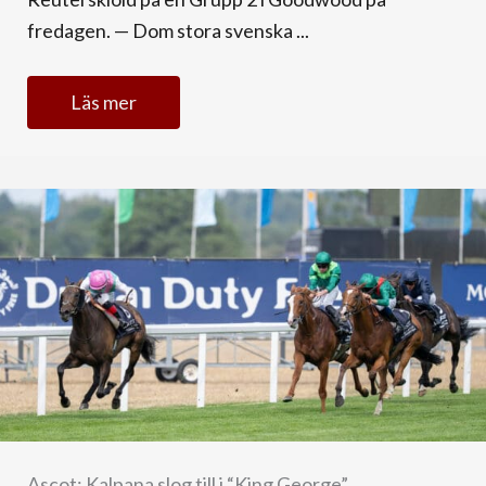
fredagen. — Dom stora svenska ...
Läs mer
Ascot: Kalpana slog till i “King George”