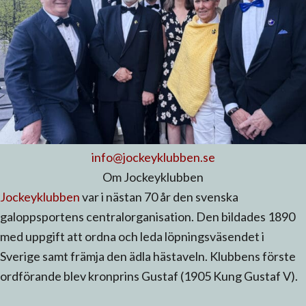
info@jockeyklubben.se
Om Jockeyklubben
Jockeyklubben
var i nästan 70 år den svenska
galoppsportens centralorganisation. Den bildades 1890
med uppgift att ordna och leda löpningsväsendet i
Sverige samt främja den ädla hästaveln. Klubbens förste
ordförande blev kronprins Gustaf (1905 Kung Gustaf V).