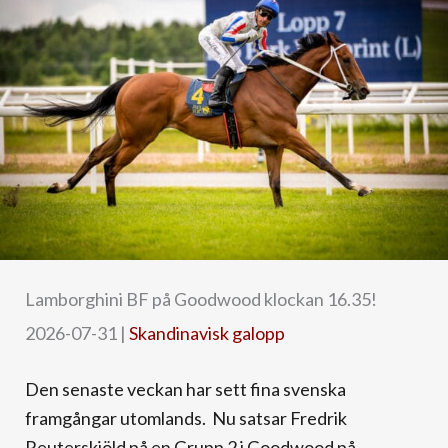
Lamborghini BF på Goodwood klockan 16.35!
2026-07-31
|
Skandinavisk galopp
Den senaste veckan har sett fina svenska
framgångar utomlands. Nu satsar Fredrik
Reuterskiöld på en Grupp 2 i Goodwood på