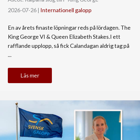
2026-07-26
|
Internationell galopp
En av årets finaste löpningar reds på lördagen. The
King George VI & Queen Elizabeth Stakes.I ett
rafflande upplopp, så fick Calandagan aldrig tag på
...
Läs mer