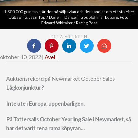
1,300,000 guineas står det på säljtavlan och det handlar om ett sto efter
Dubawi (u. Jazzi Top / Danehill Dancer). Godolphin är köpare. Foto:
Edward Whitaker / Racing Post
DELA ARTIKELN
oktober 10, 2022 |
Avel
|
Auktionsrekord på Newmarket October Sales
Lågkonjunktur?
Inte ute i Europa, uppenbarligen.
På Tattersalls October Yearling Sale i Newmarket, så
har det varit rena rama köpyran…