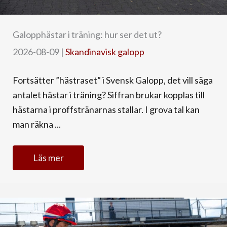
Galopphästar i träning: hur ser det ut?
2026-08-09
|
Skandinavisk galopp
Fortsätter ”hästraset” i Svensk Galopp, det vill säga
antalet hästar i träning? Siffran brukar kopplas till
hästarna i proffstränarnas stallar. I grova tal kan
man räkna ...
Läs mer