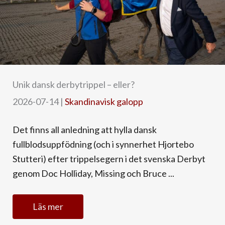
Unik dansk derbytrippel – eller?
2026-07-14
|
Skandinavisk galopp
Det finns all anledning att hylla dansk
fullblodsuppfödning (och i synnerhet Hjortebo
Stutteri) efter trippelsegern i det svenska Derbyt
genom Doc Holliday, Missing och Bruce ...
Läs mer