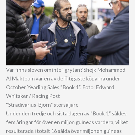
Var finns sleven om inte i grytan? Shejk Mohammed
Al Maktoum var en av de flitigaste köparna under
October Yearling Sales “Book 1”. Foto: Edward
Whitaker / Racing Post
“Stradivarius-Björn” storsäljare
Under den tredje och sista dagen av ”Book 1” såldes
fem åringar för över en miljon guineas vardera, vilket
resulterade i totalt 16 sålda över miljonen guineas