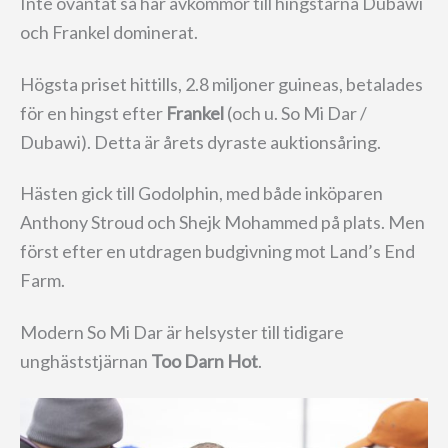
Inte oväntat så har avkommor till hingstarna Dubawi
och Frankel dominerat.
Högsta priset hittills, 2.8 miljoner guineas, betalades
för en hingst efter
Frankel
(och u. So Mi Dar /
Dubawi). Detta är årets dyraste auktionsåring.
Hästen gick till Godolphin, med både inköparen
Anthony Stroud och Shejk Mohammed på plats. Men
först efter en utdragen budgivning mot Land’s End
Farm.
Modern So Mi Dar är helsyster till tidigare
unghäststjärnan
Too Darn Hot
.