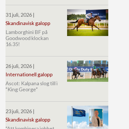
31 juli, 2026
|
Skandinavisk galopp
Lamborghini BF på
Goodwood klockan
16.35!
26 juli, 2026
|
Internationell galopp
Ascot: Kalpana slog till i
“King George”
23 juli, 2026
|
Skandinavisk galopp
“Att kombinera jobbet