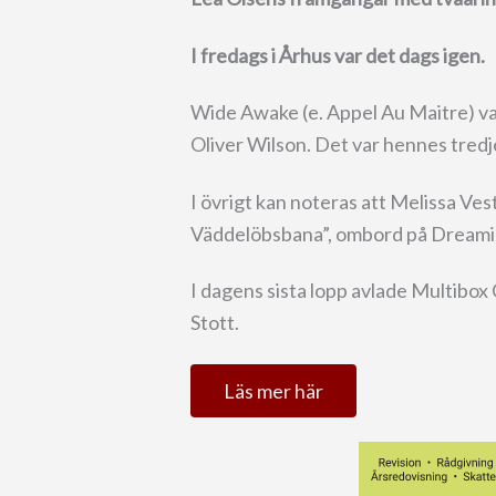
I fredags i Århus var det dags igen.
Wide Awake (e. Appel Au Maitre) var
Oliver Wilson. Det var hennes tredje
I övrigt kan noteras att Melissa Ve
Väddelöbsbana”, ombord på Dreami
I dagens sista lopp avlade Multibox
Stott.
Läs mer här