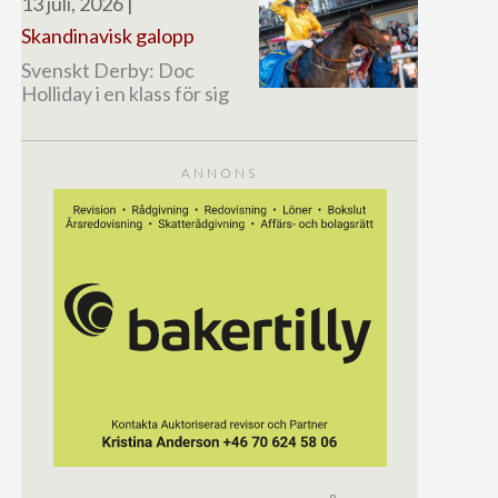
13 juli, 2026
|
Skandinavisk galopp
Svenskt Derby: Doc
Holliday i en klass för sig
ANNONS