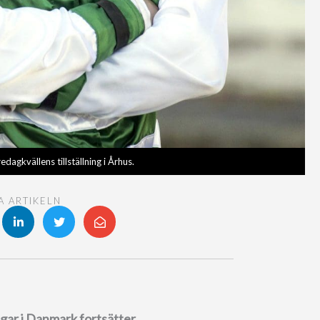
edagkvällens tillställning i Århus.
A ARTIKELN
ar i Danmark fortsätter.