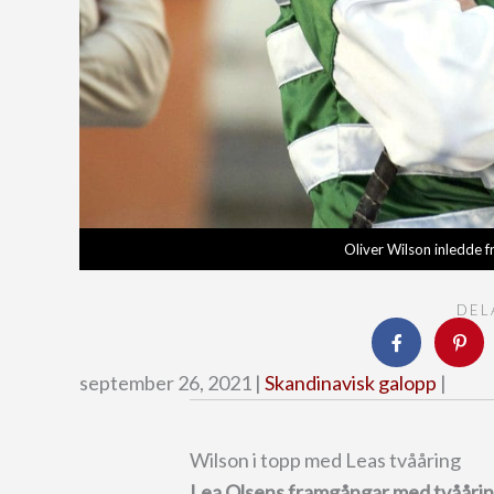
Oliver Wilson inledde fr
DEL
september 26, 2021 |
Skandinavisk galopp
|
Wilson i topp med Leas tvååring
Lea Olsens framgångar med tvååring