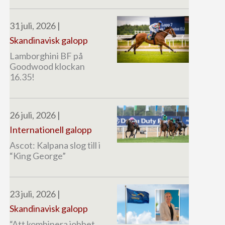
31 juli, 2026
|
Skandinavisk galopp
Lamborghini BF på
Goodwood klockan
16.35!
26 juli, 2026
|
Internationell galopp
Ascot: Kalpana slog till i
“King George”
23 juli, 2026
|
Skandinavisk galopp
“Att kombinera jobbet