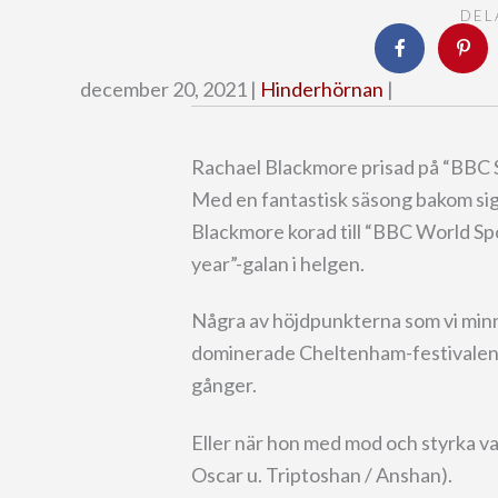
DEL
december 20, 2021 |
Hinderhörnan
|
Rachael Blackmore prisad på “BBC S
Med en fantastisk säsong bakom sig
Blackmore korad till “BBC World Spo
year”-galan i helgen.
Några av höjdpunkterna som vi minns
dominerade Cheltenham-festivalen o
gånger.
Eller när hon med mod och styrka 
Oscar u. Triptoshan / Anshan).