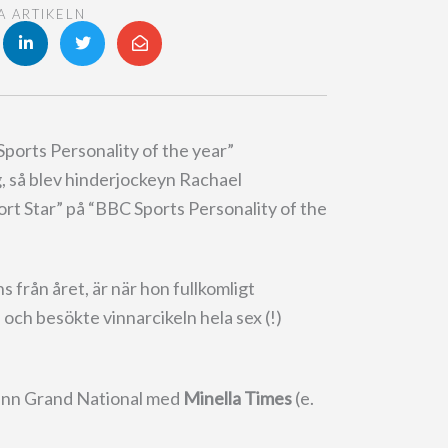
A ARTIKELN
ports Personality of the year”
, så blev hinderjockeyn Rachael
rt Star” på “BBC Sports Personality of the
 från året, är när hon fullkomligt
ch besökte vinnarcikeln hela sex (!)
vann Grand National med
Minella Times
(e.