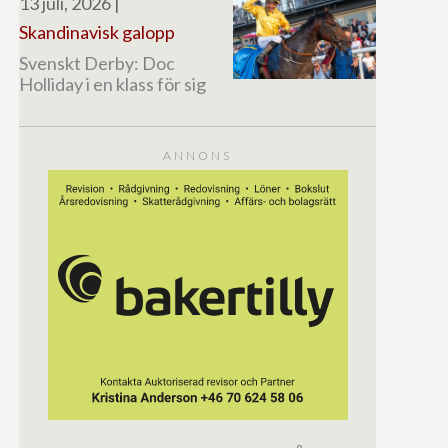
13 juli, 2026
|
Skandinavisk galopp
Svenskt Derby: Doc
Holliday i en klass för sig
ANNONS