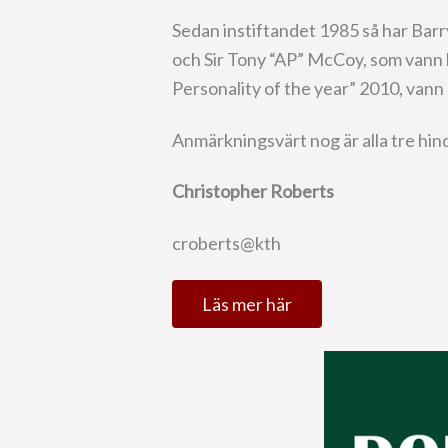
Sedan instiftandet 1985 så har Barr
och Sir Tony “AP” McCoy, som van
Personality of the year” 2010, vann
Anmärkningsvärt nog är alla tre hin
Christopher Roberts
croberts@kth
Läs mer här