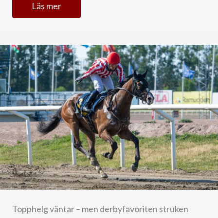
Läs mer
Topphelg väntar – men derbyfavoriten struken