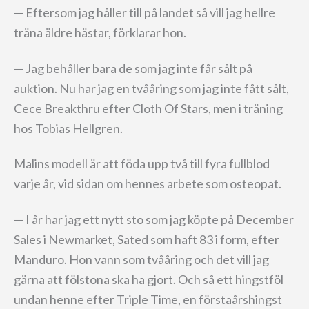
— Eftersom jag håller till på landet så vill jag hellre
träna äldre hästar, förklarar hon.
— Jag behåller bara de som jag inte får sålt på
auktion. Nu har jag en tvååring som jag inte fått sålt,
Cece Breakthru efter Cloth Of Stars, men i träning
hos Tobias Hellgren.
Malins modell är att föda upp två till fyra fullblod
varje år, vid sidan om hennes arbete som osteopat.
— I år har jag ett nytt sto som jag köpte på December
Sales i Newmarket, Sated som haft 83 i form, efter
Manduro. Hon vann som tvååring och det vill jag
gärna att fölstona ska ha gjort. Och så ett hingstföl
undan henne efter Triple Time, en förstaårshingst