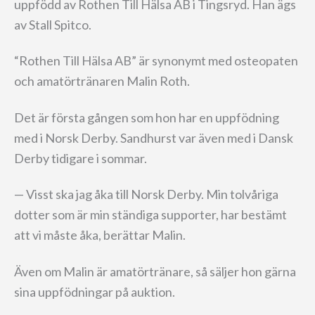
uppfödd av Rothen Till Hälsa AB i Tingsryd. Han ägs
av Stall Spitco.
“Rothen Till Hälsa AB” är synonymt med osteopaten
och amatörtränaren Malin Roth.
Det är första gången som hon har en uppfödning
med i Norsk Derby. Sandhurst var även med i Dansk
Derby tidigare i sommar.
— Visst ska jag åka till Norsk Derby. Min tolvåriga
dotter som är min ständiga supporter, har bestämt
att vi måste åka, berättar Malin.
Även om Malin är amatörtränare, så säljer hon gärna
sina uppfödningar på auktion.