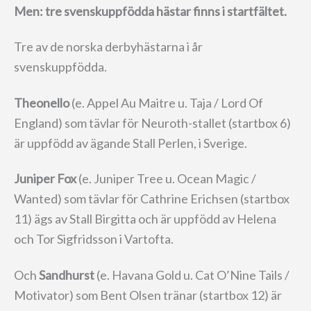
Men: tre svenskuppfödda hästar finns i startfältet.
Tre av de norska derbyhästarna i år
svenskuppfödda.
Theonello
(e. Appel Au Maitre u. Taja / Lord Of
England) som tävlar för Neuroth-stallet (startbox 6)
är uppfödd av ägande Stall Perlen, i Sverige.
Juniper Fox
(e. Juniper Tree u. Ocean Magic /
Wanted) som tävlar för Cathrine Erichsen (startbox
11) ägs av Stall Birgitta och är uppfödd av Helena
och Tor Sigfridsson i Vartofta.
Och
Sandhurst
(e. Havana Gold u. Cat O’Nine Tails /
Motivator) som Bent Olsen tränar (startbox 12) är