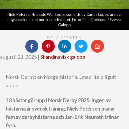
Niels Petersen-tränade War Socks, som rids av Carlos Lopez, är näst
högst rankad i det norska derbyfältet. Foto: Elina Björklund / Svensk
Galopp
DELA ARTIKELN
augusti 21, 2025 |
Skandinavisk galopp
|
Norsk Derby: en Norge-historia… med lite blågult
stänk
13 hästar gör upp i Norsk Derby 2025. Ingen av
hästarna är svensk träning.
Niels Petersen tränar
fem av derbyhästarna och Jan-Erik Neuroth tränar
fyra.