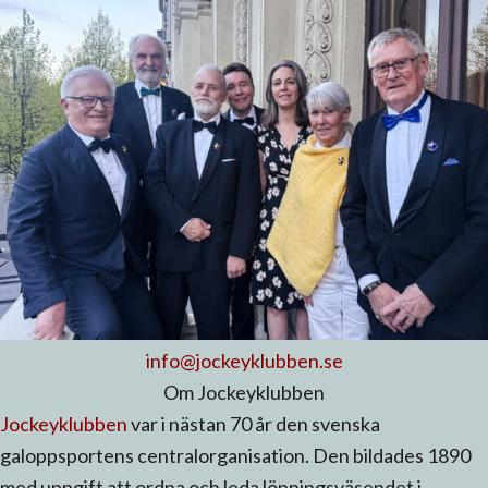
info@jockeyklubben.se
Om Jockeyklubben
Jockeyklubben
var i nästan 70 år den svenska
galoppsportens centralorganisation. Den bildades 1890
med uppgift att ordna och leda löpningsväsendet i