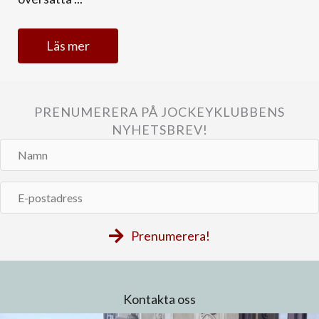
Läs mer
PRENUMERERA PÅ JOCKEYKLUBBENS
NYHETSBREV!
Namn
E-
postadress
Prenumerera!
Kontakta oss