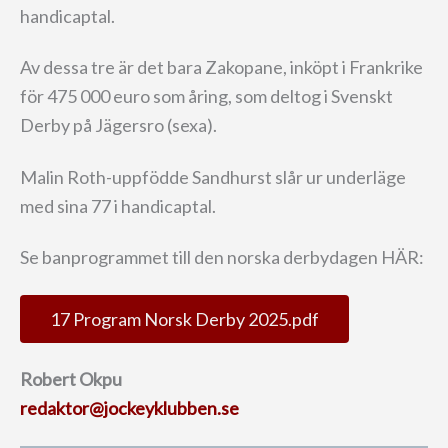
handicaptal.
Av dessa tre är det bara Zakopane, inköpt i Frankrike
för 475 000 euro som åring, som deltog i Svenskt
Derby på Jägersro (sexa).
Malin Roth-uppfödde Sandhurst slår ur underläge
med sina 77 i handicaptal.
Se banprogrammet till den norska derbydagen HÄR:
17 Program Norsk Derby 2025.pdf
Robert Okpu
redaktor@jockeyklubben.se