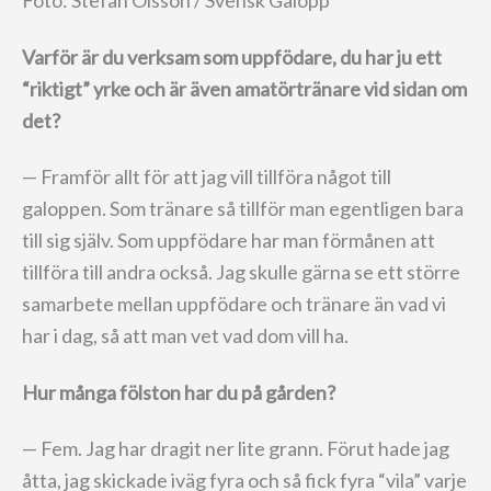
Foto: Stefan Olsson / Svensk Galopp
Varför är du verksam som uppfödare, du har ju ett
“riktigt” yrke och är även amatörtränare vid sidan om
det?
— Framför allt för att jag vill tillföra något till
galoppen. Som tränare så tillför man egentligen bara
till sig själv. Som uppfödare har man förmånen att
tillföra till andra också. Jag skulle gärna se ett större
samarbete mellan uppfödare och tränare än vad vi
har i dag, så att man vet vad dom vill ha.
Hur många fölston har du på gården?
— Fem. Jag har dragit ner lite grann. Förut hade jag
åtta, jag skickade iväg fyra och så fick fyra “vila” varje