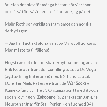
år. Men det blev för många hästar, när vi tränar
också, så för två år sedan så ändrade jag på det.
Malin Roth ser verkligen fram emot den norska
derbydagen.
— Jag har faktiskt aldrig varit på Övrevoll tidigare.
Man måste ta tillfällena!
Högst rankad i det norska derbyt på söndag är Jan-
Erik Neuroth-tränade
Icon Bling
e. Lope De Vega
(ägd av Bling Enterprise) med 86 i handicaptal.
Därefter Niels Petersen-tränade
War Socks
e.
Kameko (ägd av The JC Organization) ) med 85 och
sedan “dyringen”
Zakopane
(e. Zarak) som Jan-Erik
Neuroth tränar för Stall Perlen – en fux med 84 i