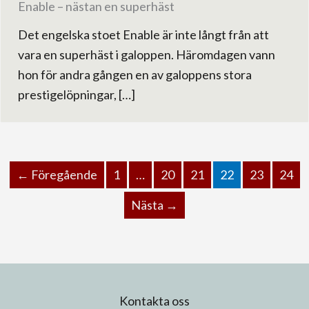
Enable – nästan en superhäst
Det engelska stoet Enable är inte långt från att
vara en superhäst i galoppen. Häromdagen vann
hon för andra gången en av galoppens stora
prestigelöpningar, […]
← Föregående
1
…
20
21
22
23
24
Nästa →
Kontakta oss