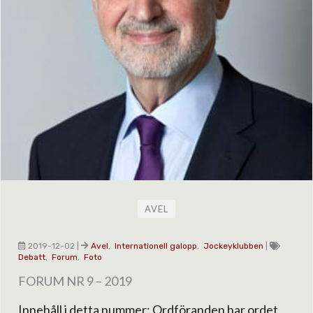
AVEL
2019-12-02
|
Avel
,
Internationell galopp
,
Jockeyklubben
|
Debatt
,
Forum
,
Foto
FORUM NR 9 – 2019
Innehåll i detta nummer: Ordföranden har ordet