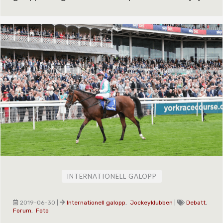
INTERNATIONELL GALOPP
2019-06-30
|
Internationell galopp
,
Jockeyklubben
|
Debatt
,
Forum
,
Foto