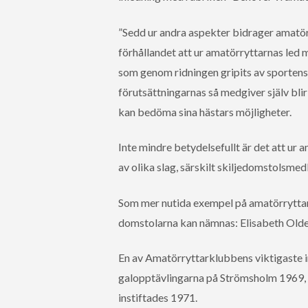
”Sedd ur andra aspekter bidrager amatör
förhållandet att ur amatörryttarnas le
som genom ridningen gripits av sporten
förutsättningarnas så medgiver själv bli
kan bedöma sina hästars möjligheter.
Inte mindre betydelsefullt är det att ur
av olika slag, särskilt skiljedomstolsme
Som mer nutida exempel på amatörryttare
domstolarna kan nämnas: Elisabeth Olde
En av Amatörryttarklubbens viktigaste in
galopptävlingarna på Strömsholm 1969, v
instiftades 1971.