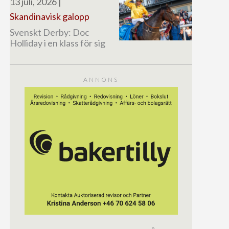
13 juli, 2026
|
Skandinavisk galopp
Svenskt Derby: Doc
Holliday i en klass för sig
ANNONS