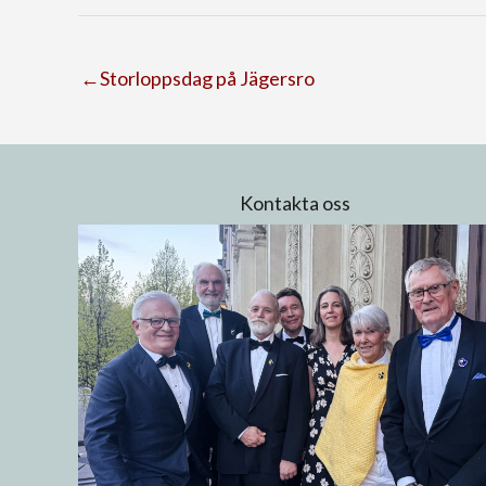
←Storloppsdag på Jägersro
Kontakta oss