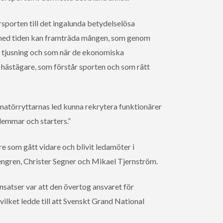
sporten till det ingalunda betydelselösa
d med tiden kan framträda mången, som genom
s tjusning och som när de ekonomiska
r hästägare, som förstår sporten och som rätt
 amatörryttarnas led kunna rekrytera funktionärer
dlemmar och starters.”
 som gått vidare och blivit ledamöter i
ngren, Christer Segner och Mikael Tjernström.
satser var att den övertog ansvaret för
ilket ledde till att Svenskt Grand National