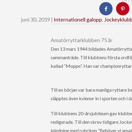
DEL
juni 30, 2019 |
Internationell galopp
,
Jockeyklub
Amatörryttarklubben 75 år
Den 13 mars 1944 bildades Amatörrytta
sammanträde. Till klubbens första ordfö
kallad ”Moppe”. Han var championryttare
Till en början var bara manliga ryttare 
släpptes även kvinnor in i sporten och i
Till klubbens 20-årsjubileum gav klubbe
redigerade. Till den skrev tidigare Joc
inledning med rubriken ”Behöver vi amat