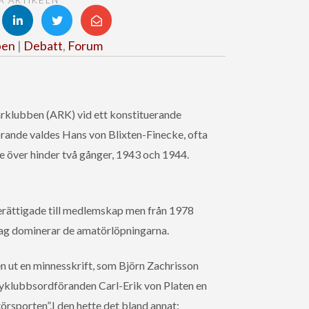
A ARTIKELN
ben
|
Debatt
,
Forum
rklubben (ARK) vid ett konstituerande
rande valdes Hans von Blixten-Finecke, ofta
 över hinder två gånger, 1943 och 1944.
berättigade till medlemskap men från 1978
 dag dominerar de amatörlöpningarna.
n ut en minnesskrift, som Björn Zachrisson
keyklubbsordföranden Carl-Erik von Platen en
örsporten”.
I den hette det bland annat: