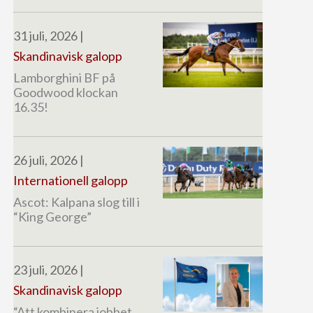
31 juli, 2026
|
Skandinavisk galopp
Lamborghini BF på
Goodwood klockan
16.35!
26 juli, 2026
|
Internationell galopp
Ascot: Kalpana slog till i
“King George”
23 juli, 2026
|
Skandinavisk galopp
“Att kombinera jobbet