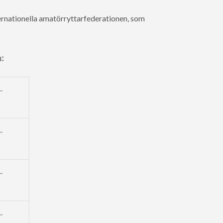
ernationella amatörryttarfederationen, som
:
–
–
–
–