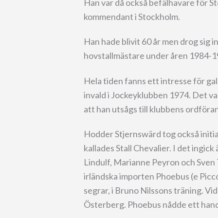
Han var då också befälhavare för 
kommendant i Stockholm.
Han hade blivit 60 år men drog sig i
hovstallmästare under åren 1984-1
Hela tiden fanns ett intresse för gal
invald i Jockeyklubben 1974. Det v
att han utsågs till klubbens ordfö
Hodder Stjernswärd tog också initia
kallades Stall Chevalier. I det ing
Lindulf, Marianne Peyron och Sven T
irländska importen Phoebus (e Picco
segrar, i Bruno Nilssons träning. Vid
Österberg. Phoebus nådde ett handi