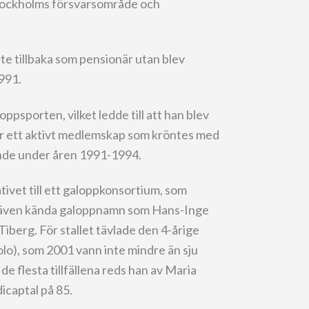
Stockholms försvarsområde och
nte tillbaka som pensionär utan blev
991.
oppsporten, vilket ledde till att han blev
ar ett aktivt medlemskap som kröntes med
rande under åren 1991-1994.
tivet till ett galoppkonsortium, som
ick även kända galoppnamn som Hans-Inge
iberg. För stallet tävlade den 4-årige
lo), som 2001 vann inte mindre än sju
 de flesta tillfällena reds han av Maria
captal på 85.