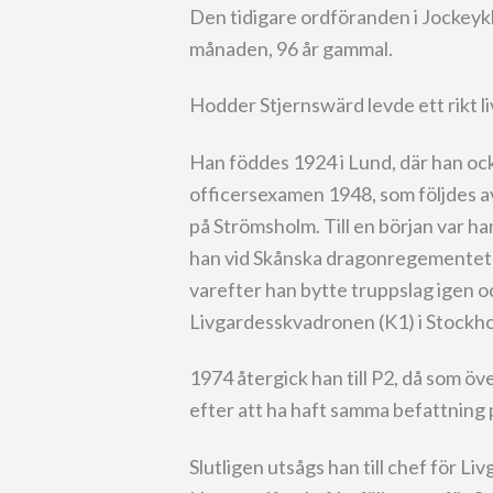
Den tidigare ordföranden i Jockeyk
månaden, 96 år gammal.
Hodder Stjernswärd levde ett rikt li
Han föddes 1924 i Lund, där han oc
officersexamen 1948, som följdes av
på Strömsholm. Till en början var ha
han vid Skånska dragonregementet 
varefter han bytte truppslag igen 
Livgardesskvadronen (K1) i Stockh
1974 återgick han till P2, då som öv
efter att ha haft samma befattning
Slutligen utsågs han till chef för L