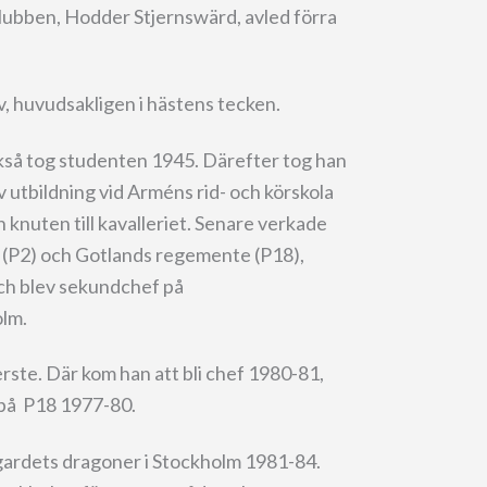
lubben, Hodder Stjernswärd, avled förra
v, huvudsakligen i hästens tecken.
kså tog studenten 1945. Därefter tog han
 utbildning vid Arméns rid- och körskola
n knuten till kavalleriet. Senare verkade
(P2) och Gotlands regemente (P18),
och blev sekundchef på
olm.
erste. Där kom han att bli chef 1980-81,
 på P18 1977-80.
ivgardets dragoner i Stockholm 1981-84.