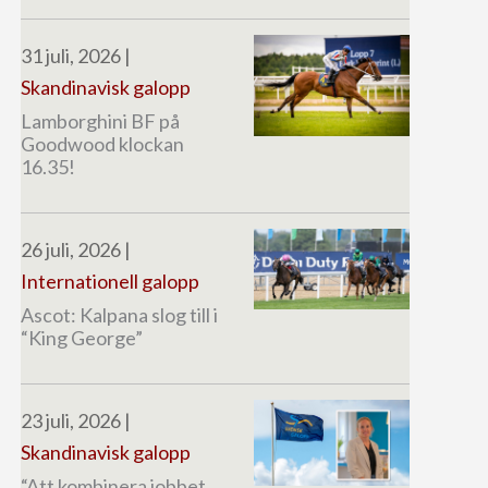
31 juli, 2026
|
Skandinavisk galopp
Lamborghini BF på
Goodwood klockan
16.35!
26 juli, 2026
|
Internationell galopp
Ascot: Kalpana slog till i
“King George”
23 juli, 2026
|
Skandinavisk galopp
“Att kombinera jobbet