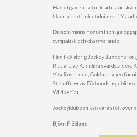
Han utgav en rad militärhistoriska bö
bland annat i lokaltidningen i Ystad,
De som minns honom inom galoppsp
sympatisk och charmerande.
Han fick aldrig Jockeyklubbens för
Riddare av Kungliga svärdsorden. K
Vita Ros orden, Guldmedaljen för nit 
Storofficer av Förbundsrepubliken 
Wikipedia).
Jockeyklubben kan vara stolt över 
Björn F Eklund