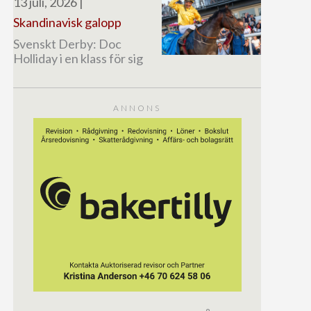
13 juli, 2026
|
Skandinavisk galopp
Svenskt Derby: Doc
Holliday i en klass för sig
ANNONS