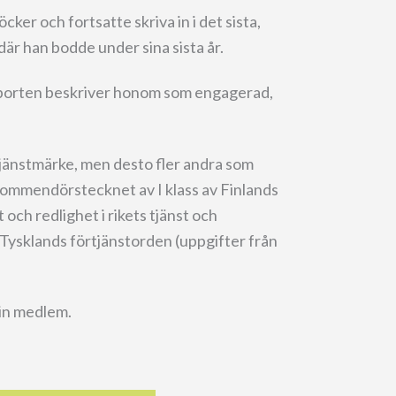
cker och fortsatte skriva in i det sista,
 där han bodde under sina sista år.
orten beskriver honom som engagerad,
tjänstmärke, men desto fler andra som
ommendörstecknet av I klass av Finlands
och redlighet i rikets tjänst och
Tysklands förtjänstorden (uppgifter från
sin medlem.