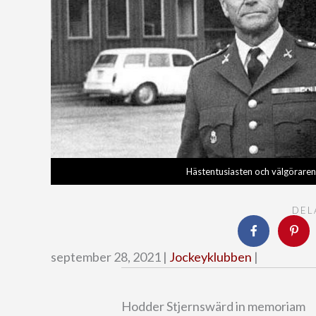
Hästentusiasten och välgörare
DEL
september 28, 2021 |
Jockeyklubben
|
Hodder Stjernswärd in memoriam