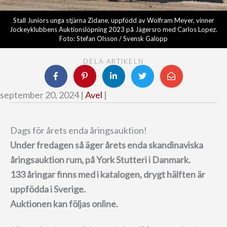
Stall Juniors unga stjärna Zidane, uppfödd av Wolfram Meyer, vinner
Jockeyklubbens Auktionslöpning 2023 på Jägersro med Carlos Lopez.
Foto: Stefan Olsson / Svensk Galopp
DELA ARTIKELN
september 20, 2024 |
Avel
|
Dags för årets enda åringsauktion!
Under fredagen så äger årets enda skandinaviska
åringsauktion rum, på York Stutteri i Danmark.
133 åringar finns med i katalogen, drygt hälften är
uppfödda i Sverige.
Auktionen kan följas online.