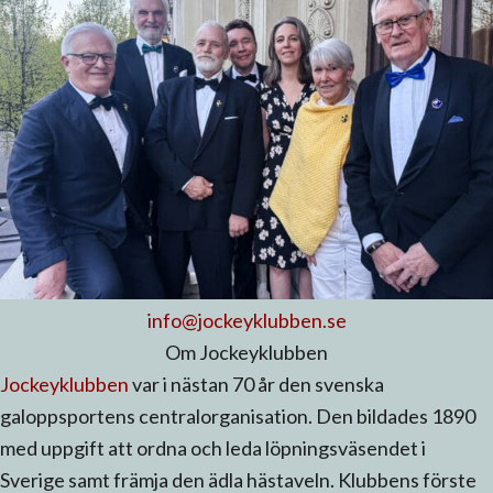
info@jockeyklubben.se
Om Jockeyklubben
Jockeyklubben
var i nästan 70 år den svenska
galoppsportens centralorganisation. Den bildades 1890
med uppgift att ordna och leda löpningsväsendet i
Sverige samt främja den ädla hästaveln. Klubbens förste