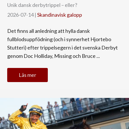
Unik dansk derbytrippel – eller?
2026-07-14
|
Skandinavisk galopp
Det finns all anledning att hylla dansk
fullblodsuppfödning (och i synnerhet Hjortebo
Stutteri) efter trippelsegern i det svenska Derbyt
genom Doc Holliday, Missing och Bruce ...
Läs mer