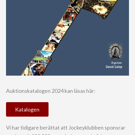
Auktionskatalogen 2024 kan läsas här:
Katalogen
Vi har tidigare berättat att Jockeyklubben sponsrar