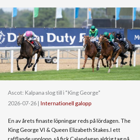
Ascot: Kalpana slog till i “King George”
2026-07-26
|
Internationell galopp
En av årets finaste löpningar reds på lördagen. The
King George VI & Queen Elizabeth Stakes.I ett
rafflande upplopp, så fick Calandagan aldrig tag på