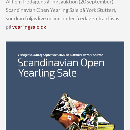
Allt om fredagens åringsauktion (20 september)
Scandinavian Open Yearling Sale på York Stutteri,
som kan följas live online under fredagen, kan läsas
på
yearlingsale.dk