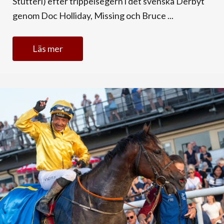
Stutteri) efter trippelsegern i det svenska Derbyt
genom Doc Holliday, Missing och Bruce ...
Läs mer