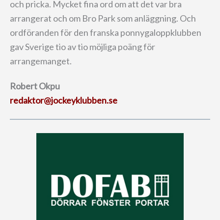
och pricka. Mycket fina ord om att det var bra
arrangerat och om Bro Park som anläggning. Och
ordföranden för den franska ponnygaloppklubben
gav Sverige tio av tio möjliga poäng för
arrangemanget.
Robert Okpu
redaktor@jockeyklubben.se