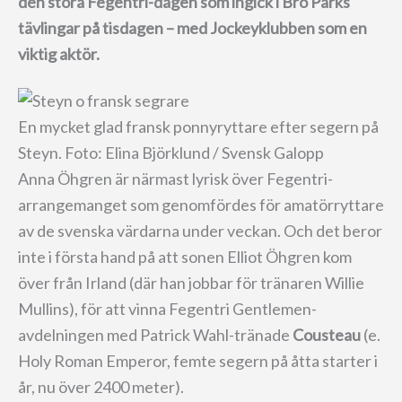
den stora Fegentri-dagen som ingick i Bro Parks
tävlingar på tisdagen – med Jockeyklubben som en
viktig aktör.
En mycket glad fransk ponnyryttare efter segern på
Steyn. Foto: Elina Björklund / Svensk Galopp
Anna Öhgren är närmast lyrisk över Fegentri-
arrangemanget som genomfördes för amatörryttare
av de svenska värdarna under veckan. Och det beror
inte i första hand på att sonen Elliot Öhgren kom
över från Irland (där han jobbar för tränaren Willie
Mullins), för att vinna Fegentri Gentlemen-
avdelningen med Patrick Wahl-tränade
Cousteau
(e.
Holy Roman Emperor, femte segern på åtta starter i
år, nu över 2400 meter).