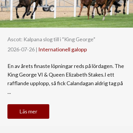
Ascot: Kalpana slog till i “King George”
2026-07-26
|
Internationell galopp
En av årets finaste löpningar reds på lördagen. The
King George VI & Queen Elizabeth Stakes.I ett
rafflande upplopp, så fick Calandagan aldrig tag på
...
Läs mer