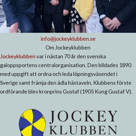
info@jockeyklubben.se
Om Jockeyklubben
Jockeyklubben
var i nästan 70 år den svenska
galoppsportens centralorganisation. Den bildades 1890
med uppgift att ordna och leda löpningsväsendet i
Sverige samt främja den ädla hästaveln. Klubbens förste
ordförande blev kronprins Gustaf (1905 Kung Gustaf V).