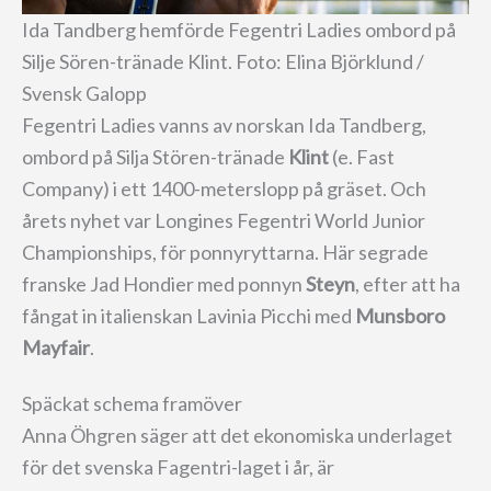
Ida Tandberg hemförde Fegentri Ladies ombord på
Silje Sören-tränade Klint. Foto: Elina Björklund /
Svensk Galopp
Fegentri Ladies vanns av norskan Ida Tandberg,
ombord på Silja Stören-tränade
Klint
(e. Fast
Company) i ett 1400-meterslopp på gräset. Och
årets nyhet var Longines Fegentri World Junior
Championships, för ponnyryttarna. Här segrade
franske Jad Hondier med ponnyn
Steyn
, efter att ha
fångat in italienskan Lavinia Picchi med
Munsboro
Mayfair
.
Späckat schema framöver
Anna Öhgren säger att det ekonomiska underlaget
för det svenska Fagentri-laget i år, är