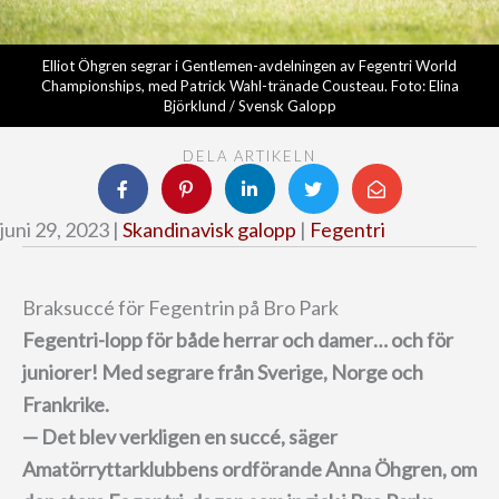
Elliot Öhgren segrar i Gentlemen-avdelningen av Fegentri World
Championships, med Patrick Wahl-tränade Cousteau. Foto: Elina
Björklund / Svensk Galopp
DELA ARTIKELN
juni 29, 2023 |
Skandinavisk galopp
|
Fegentri
Braksuccé för Fegentrin på Bro Park
Fegentri-lopp för både herrar och damer… och för
juniorer!
Med segrare från Sverige, Norge och
Frankrike.
— Det blev verkligen en succé, säger
Amatörryttarklubbens ordförande Anna Öhgren, om